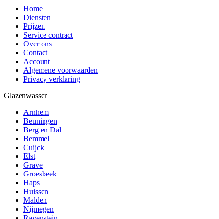
Home
Diensten
Prijzen
Service contract
Over ons
Contact
Account
Algemene voorwaarden
Privacy verklaring
Glazenwasser
Arnhem
Beuningen
Berg en Dal
Bemmel
Cuijck
Elst
Grave
Groesbeek
Haps
Huissen
Malden
Nijmegen
Ravenstein