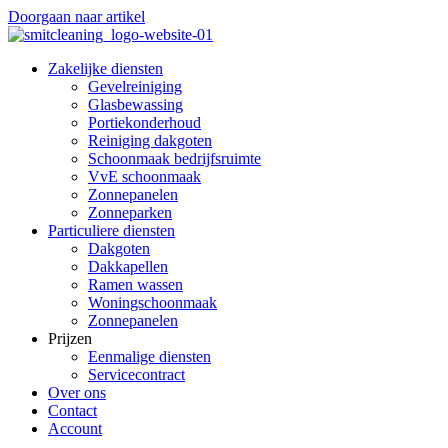
Doorgaan naar artikel
Zakelijke diensten
Gevelreiniging
Glasbewassing
Portiekonderhoud
Reiniging dakgoten
Schoonmaak bedrijfsruimte
VvE schoonmaak
Zonnepanelen
Zonneparken
Particuliere diensten
Dakgoten
Dakkapellen
Ramen wassen
Woningschoonmaak
Zonnepanelen
Prijzen
Eenmalige diensten
Servicecontract
Over ons
Contact
Account