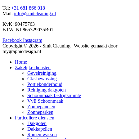
Tel:
+31 681 866 018
Mail:
info@smitcleaning.nl
KvK: 90475763
BTW: NL865329035B01
Facebook
Instagram
Copyright © 2026 - Smit Cleaning | Website gemaakt door
mygraphicdesign.nl
Home
Zakelijke diensten
Gevelreiniging
Glasbewassing
Portiekonderhoud
Reiniging dakgoten
Schoonmaak bedrijfsruimte
VvE Schoonmaak
Zonnepanelen
Zonneparken
Particuliere diensten
Dakgoten
Dakkapellen
Ramen wassen